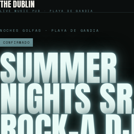
THE DUBLIN
LIVE MUSIC PUB · PLAYA DE GANDIA
NOCHES GOLFAS · PLAYA DE GANDIA
CONFIRMADO
SUMMER
NIGHTS SR
ROCK-A.D