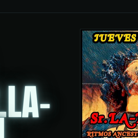
.LA-
J