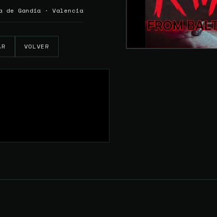
a de Gandia · Valencia
AR
VOLVER