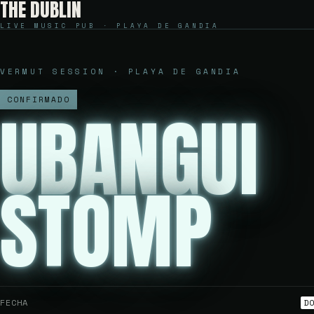
THE DUBLIN
LIVE MUSIC PUB · PLAYA DE GANDIA
VERMUT SESSION · PLAYA DE GANDIA
CONFIRMADO
UBANGUI
STOMP
FECHA
D