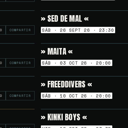
» SED DE MAL «
Gratuito
NOCHES GOLFAS
SÁB · 26 SEPT 26 · 23:30
O
COMPARTIR
» MAITA «
8€
TARDEO SESSION
SÁB · 03 OCT 26 · 20:00
O
COMPARTIR
» FREEDDIVERS «
6€
TARDEO SESSION
SÁB · 10 OCT 26 · 20:00
O
COMPARTIR
» KINKI BOYS «
Gratuito
NOCHES GOLFAS