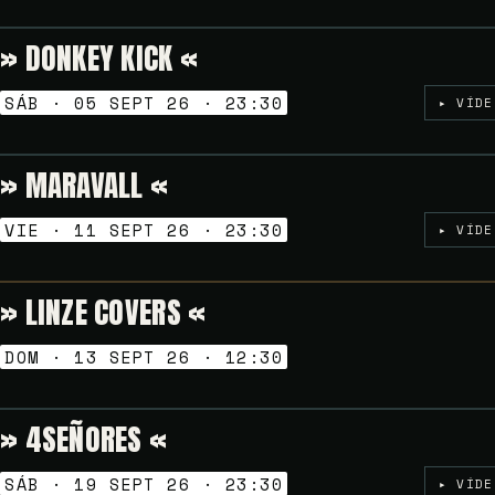
» DONKEY KICK «
NOCHES GOLFAS
SÁB · 05 SEPT 26 · 23:30
▸ VÍDE
» MARAVALL «
NOCHES GOLFAS
VIE · 11 SEPT 26 · 23:30
▸ VÍDE
» LINZE COVERS «
VERMUT SESSION
DOM · 13 SEPT 26 · 12:30
» 4SEÑORES «
NOCHES GOLFAS
SÁB · 19 SEPT 26 · 23:30
▸ VÍDE