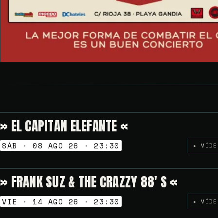
» EL CAPITAN ELEFANTE «
NOCHES GOLFAS
SÁB · 08 AGO 26 · 23:30
▸ VÍDE
» FRANK SUZ & THE CRAZZY 88′ S «
NOCHES GOLFAS
VIE · 14 AGO 26 · 23:30
▸ VÍDE