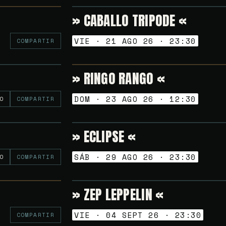
» CABALLO TRIPODE «
Gratuito
NOCHES GOLFAS
VIE · 21 AGO 26 · 23:30
COMPARTIR
» RINGO RANGO «
Gratuito
VERMUT SESSION
DOM · 23 AGO 26 · 12:30
O
COMPARTIR
» ECLIPSE «
6€
NOCHES GOLFAS
SÁB · 29 AGO 26 · 23:30
O
COMPARTIR
» ZEP LEPPELIN «
Gratuito
NOCHES GOLFAS
VIE · 04 SEPT 26 · 23:30
COMPARTIR