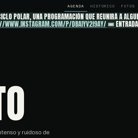
AGENDA
HISTÓRICO
FOTOS
 CICLO POLAR, UNA PROGRAMACIÓN QUE REUNIRÁ A ALG
://WWW.INSTAGRAM.COM/P/DBAIYV2I9AY/
🎟️ ENTRADA
TO
intenso y ruidoso de