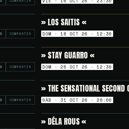
VIE · 16 OCT 26 · 23:30
O
COMPARTIR
» LOS SAITIS «
Gratuito
VERMUT SESSION
DOM · 18 OCT 26 · 12:30
O
COMPARTIR
» STAY GUARRO «
6€
VERMUT SESSION
DOM · 25 OCT 26 · 12:30
O
COMPARTIR
» THE SENSATIONAL SECOND 
Gratuito
TARDEO SESSION
SÁB · 31 OCT 26 · 20:00
O
COMPARTIR
» DÉLA ROUS «
Gratuito
TARDEO SESSION