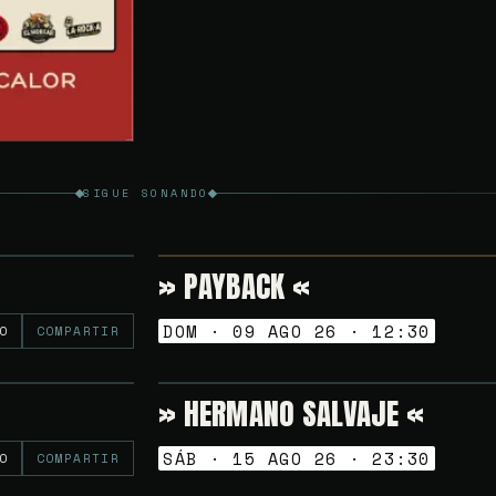
SIGUE SONANDO
» PAYBACK «
Gratuito
VERMUT SESSION
DOM · 09 AGO 26 · 12:30
O
COMPARTIR
» HERMANO SALVAJE «
5€
NOCHES GOLFAS
SÁB · 15 AGO 26 · 23:30
O
COMPARTIR