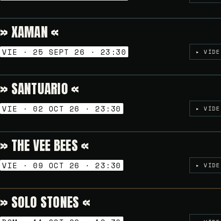
» XAMAN «
NOCHES GOLFAS
VIE · 25 SEPT 26 · 23:30
▸ VÍDE
» SANTUARIO «
NOCHES GOLFAS
VIE · 02 OCT 26 · 23:30
▸ VÍDE
» THE VEE BEES «
NOCHES GOLFAS
VIE · 09 OCT 26 · 23:30
▸ VÍDE
» SOLO STONES «
VERMUT SESSION