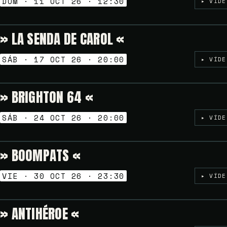
DOM · 11 OCT 26 · 12:30
▸ VÍDE
» LA SENDA DE CAROL «
TARDEO SESSION
SÁB · 17 OCT 26 · 20:00
▸ VÍDE
» BRIGHTON 64 «
TARDEO SESSION
SÁB · 24 OCT 26 · 20:00
▸ VÍDE
» BOOMPATS «
NOCHES GOLFAS
VIE · 30 OCT 26 · 23:30
▸ VÍDE
» ANTIHÉROE «
NOCHES GOLFAS