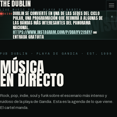
THE DUBLIN
LIVE MUSIC PUB · PLAYA DE GANDIA
DUBLIN SE CONVIERTE EN UNA DE LAS SEDES DEL CICLO
AVISO
✕
POLAR, UNA PROGRAMACIÓN QUE REUNIRÁ A ALGUNAS DE
LAS BANDAS MÁS INTERESANTES DEL PANORAMA
NACIONAL.
HTTPS://WWW.INSTAGRAM.COM/P/DBAIYV2I9AY/
🎟️
ENTRADA GRATUITA
PUB DUBLIN · PLAYA DE GANDIA · EST. 1999
MÚSICA
EN DIRECTO
Rock, pop, indie, soul y funk sobre el escenario más intenso y
ruidoso de la playa de Gandia. Esta es la agenda de lo que viene.
El cartel manda.