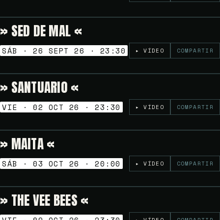
» SED DE MAL «
Gratuito
NOCHES GOLFAS
SÁB · 26 SEPT 26 · 23:30
▸ VÍDEO
COMPARTIR
» SANTUARIO «
8€
NOCHES GOLFAS
VIE · 02 OCT 26 · 23:30
▸ VÍDEO
COMPARTIR
» MAITA «
Gratuito
TARDEO SESSION
SÁB · 03 OCT 26 · 20:00
▸ VÍDEO
COMPARTIR
» THE VEE BEES «
6€
NOCHES GOLFAS