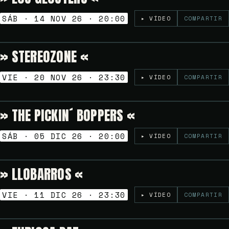
SÁB · 14 NOV 26 · 20:00
▸ VÍDEO
COMPARTIR
» STEREOZONE «
Gratuito
NOCHES GOLFAS
VIE · 20 NOV 26 · 23:30
▸ VÍDEO
COMPARTIR
» THE PICKIN´ BOPPERS «
6€
TARDEO SESSION
SÁB · 05 DIC 26 · 20:00
▸ VÍDEO
COMPARTIR
» LLOBARROS «
6
NOCHES GOLFAS
VIE · 11 DIC 26 · 23:30
▸ VÍDEO
COMPARTIR