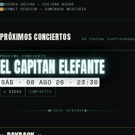
NOCHES GOLFAS — VIE/SÁB NOCHE
VERMUT SESSION — DOMINGOS MEDIODÍA
PRÓXIMOS CONCIERTOS
44 fechas confirmadas
PRÓXIMO CONCIERTO
EL CAPITAN ELEFANTE
Gratuito
NOCHES GOLFAS
SÁB · 08 AGO 26 · 23:30
▸ VÍDEO
COMPARTIR
SIGUE SONANDO
Gratuito
VERMUT SESSION