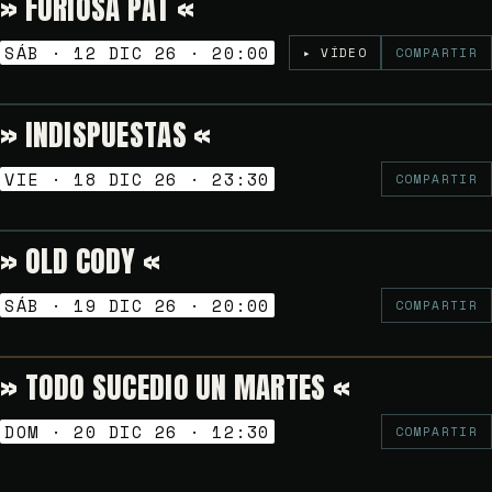
» FURIOSA PAT «
Gratuito
TARDEO SESSION
SÁB · 12 DIC 26 · 20:00
▸ VÍDEO
COMPARTIR
» INDISPUESTAS «
Gratuito
NOCHES GOLFAS
VIE · 18 DIC 26 · 23:30
COMPARTIR
» OLD CODY «
6€
TARDEO SESSION
SÁB · 19 DIC 26 · 20:00
COMPARTIR
» TODO SUCEDIO UN MARTES «
Gratuito
VERMUT SESSION
DOM · 20 DIC 26 · 12:30
COMPARTIR