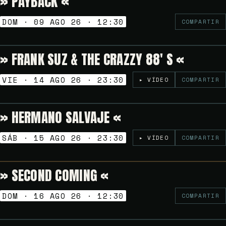
» PAYBACK «
DOM · 09 AGO 26 · 12:30
COMPARTIR
» FRANK SUZ & THE CRAZZY 88′ S «
5€
NOCHES GOLFAS
VIE · 14 AGO 26 · 23:30
▸ VÍDEO
COMPARTIR
» HERMANO SALVAJE «
5€
NOCHES GOLFAS
SÁB · 15 AGO 26 · 23:30
▸ VÍDEO
COMPARTIR
» SECOND COMING «
Gratuito
VERMUT SESSION
DOM · 16 AGO 26 · 12:30
COMPARTIR