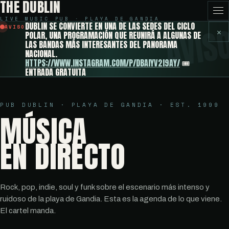
THE DUBLIN
LIVE MUSIC PUB · PLAYA DE GANDIA
DUBLIN SE CONVIERTE EN UNA DE LAS SEDES DEL CICLO
AVISO
✕
POLAR, UNA PROGRAMACIÓN QUE REUNIRÁ A ALGUNAS DE
LAS BANDAS MÁS INTERESANTES DEL PANORAMA
NACIONAL.
HTTPS://WWW.INSTAGRAM.COM/P/DBAIYV2I9AY/
🎟️
ENTRADA GRATUITA
PUB DUBLIN · PLAYA DE GANDIA · EST. 1999
MÚSICA
EN DIRECTO
Rock, pop, indie, soul y funk sobre el escenario más intenso y
ruidoso de la playa de Gandia. Esta es la agenda de lo que viene.
El cartel manda.