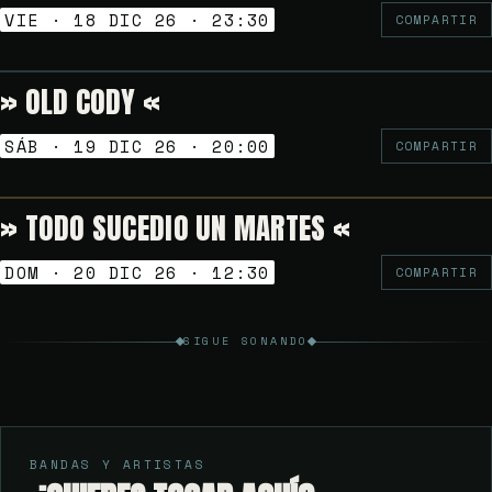
VIE · 18 DIC 26 · 23:30
COMPARTIR
» OLD CODY «
6€
TARDEO SESSION
SÁB · 19 DIC 26 · 20:00
COMPARTIR
» TODO SUCEDIO UN MARTES «
Gratuito
VERMUT SESSION
DOM · 20 DIC 26 · 12:30
COMPARTIR
SIGUE SONANDO
BANDAS Y ARTISTAS