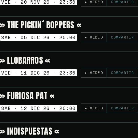
VIE · 20 NOV 26 · 23:30
▸ VÍDEO
COMPARTIR
» THE PICKIN´ BOPPERS «
6€
TARDEO SESSION
SÁB · 05 DIC 26 · 20:00
▸ VÍDEO
COMPARTIR
» LLOBARROS «
6
NOCHES GOLFAS
VIE · 11 DIC 26 · 23:30
▸ VÍDEO
COMPARTIR
» FURIOSA PAT «
Gratuito
TARDEO SESSION
SÁB · 12 DIC 26 · 20:00
▸ VÍDEO
COMPARTIR
» INDISPUESTAS «
Gratuito
NOCHES GOLFAS