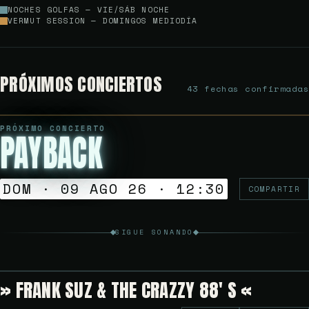
NOCHES GOLFAS — VIE/SÁB NOCHE
VERMUT SESSION — DOMINGOS MEDIODÍA
PRÓXIMOS CONCIERTOS
43 fechas confirmadas
PRÓXIMO CONCIERTO
PAYBACK
Gratuito
VERMUT SESSION
DOM · 09 AGO 26 · 12:30
COMPARTIR
SIGUE SONANDO
» FRANK SUZ & THE CRAZZY 88′ S «
5€
NOCHES GOLFAS