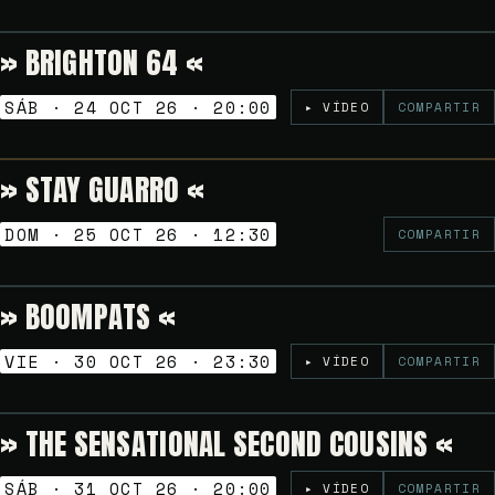
» BRIGHTON 64 «
6€
TARDEO SESSION
SÁB · 24 OCT 26 · 20:00
▸ VÍDEO
COMPARTIR
» STAY GUARRO «
Gratuito
VERMUT SESSION
DOM · 25 OCT 26 · 12:30
COMPARTIR
» BOOMPATS «
Gratuito
NOCHES GOLFAS
VIE · 30 OCT 26 · 23:30
▸ VÍDEO
COMPARTIR
» THE SENSATIONAL SECOND COUSINS «
6€
TARDEO SESSION
SÁB · 31 OCT 26 · 20:00
▸ VÍDEO
COMPARTIR